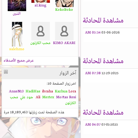
al.king
KokoBoko
التنين
مشاهدة المحادثة
05:54 AM
03-06-2026
KIMO AKARI
محب الكارتون
salehmo
مشاهدة المحادثة
عرض جميع الأصدقاء
آخر الزوار
07:38 AM
12-29-2025
اخر زوار الصفحة 10:
AnasN13
HadiHas
ibraha
Kazhua
Lora
Resi
Mo7tas
Mertex
Ali
جود علي
محب
الكارتون
مشاهدة المحادثة
هذه الصفحة تمت زيارتها
18,189,463
مرة
04:07 AM
07-01-2025