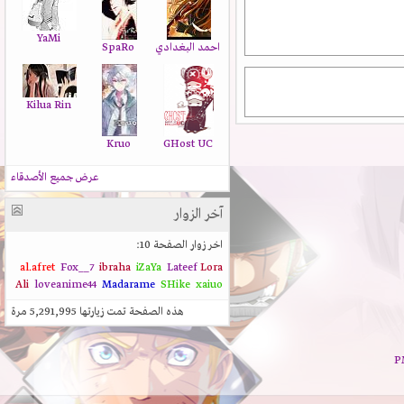
YaMi
احمد البغدادي
SpaRo
Kilua Rin
Kruo
GHost UC
عرض جميع الأصدقاء
آخر الزوار
اخر زوار الصفحة 10:
al.afret
Fox__7
ibraha
iZaYa
Lateef
Lora
Ali
loveanime44
Madarame
SHike
xaiuo
هذه الصفحة تمت زيارتها
5,291,995
مرة