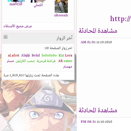
màŔćǾ
الكحلي
nbrosah
http:
عرض جميع الأصدقاء
مشاهدة المحادثة
آخر الزوار
01:05 AM
11-19-2010
اخر زوار الصفحة 10:
al.afret
Alajiji
Belal
fo0ofo0o
Kiri
Lora
xaiuo
Ali
فراشة قرمزية
محب الكارتون
مستر
مهستر
هذه الصفحة تمت زيارتها
1,619,657
مرة
مشاهدة المحادثة
08:35 PM
11-16-2010