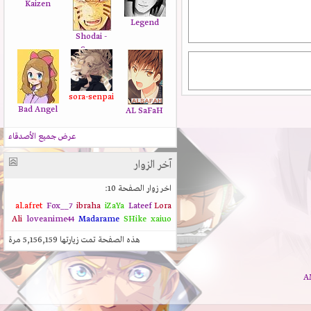
Kaizen
Legend
Shodai -
Sama
sora-senpai
Bad Angel
AL SaFaH
عرض جميع الأصدقاء
آخر الزوار
اخر زوار الصفحة 10:
al.afret
Fox__7
ibraha
iZaYa
Lateef
Lora
Ali
loveanime44
Madarame
SHike
xaiuo
هذه الصفحة تمت زيارتها
5,156,159
مرة