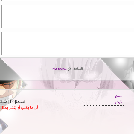
الساعة الآن
05:52 PM
المنتدى
نسخة[1.0] مدعَم بالسرعة | يدعم كافة المتصفحات
الأرشيف
كُل ما يُكتب أو يُنشر يُم