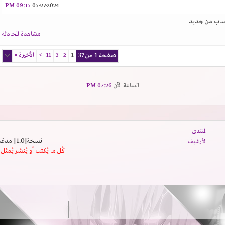
09:15 PM
05-27-2024
حساب من جديد
مشاهدة المحادثة
صفحة 1 من 37
1
2
3
11
>
الأخيرة
»
الساعة الآن
07:26 PM
المنتدى
نسخة[1.0] مدعَم بالسرعة | يدعم كافة المتصفحات
الأرشيف
كُل ما يُكتب أو يُنشر يُم