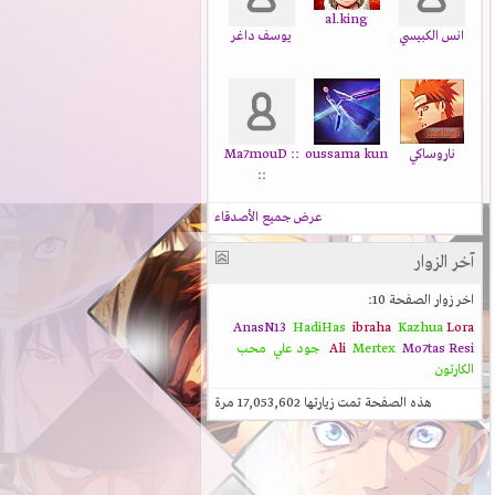
al.king
انس الكبيسي
يوسف داغر
ناروساكي
oussama kun
:: Ma7mouD
::
عرض جميع الأصدقاء
آخر الزوار
اخر زوار الصفحة 10:
AnasN13
HadiHas
ibraha
Kazhua
Lora
Resi
Mo7tas
Mertex
Ali
جود علي
محب
الكارتون
هذه الصفحة تمت زيارتها
17,053,602
مرة