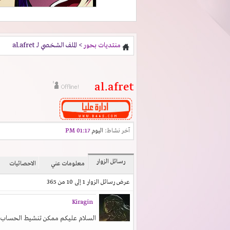
منتديات بحور
> الملف الشخصي لـ al.afret
al.afret
آخر نشاط:
اليوم
01:17 PM
رسائل الزوار
معلومات عني
الاحصائيات
عرض رسائل الزوار 1 إلى
10
من
365
Kiragin
السلام عليكم ممكن تنشيط الحساب