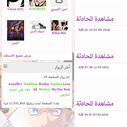
KokoBoko
انس الكبيسي
ᗩzoz-кση
مشاهدة المحادثة
05:54 AM
03-06-2026
سيف الدين
Kilua Rin
التنين
مشاهدة المحادثة
عرض جميع الأصدقاء
آخر الزوار
07:38 AM
12-29-2025
اخر زوار الصفحة 10:
AnasN13
HadiHas
ibraha
Kazhua
Lora
Resi
Mo7tas
Mertex
Ali
جود علي
محب
الكارتون
مشاهدة المحادثة
هذه الصفحة تمت زيارتها
17,932,816
مرة
04:07 AM
07-01-2025