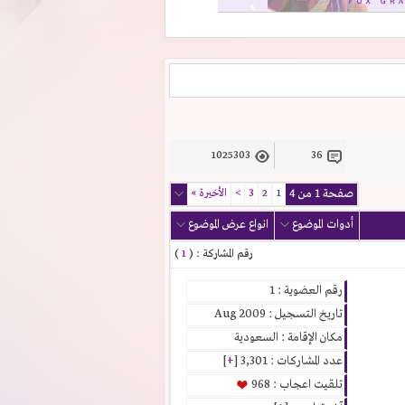
1025303
36
صفحة 1 من 4
1
2
3
>
الأخيرة
»
أدوات الموضوع
انواع عرض الموضوع
رقم المشاركة : (
1
)
رقم العضوية : 1
تاريخ التسجيل : Aug 2009
مكان الإقامة : السعودية
عدد المشاركات : 3,301 [
+
]
تلقيت اعجاب : 968