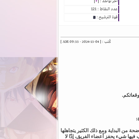
آخر تواجد : [
+
]
عدد النقاط : 121
قوة الترشيح :
كُتب : [ 04-15-2024 - 09:55 AM ]
قعاتكم.
:
ة من البداية ومع ذلك الكثير يتجاهلها
فيها شيء يحفز أعضاء الفريق، إذًا لا