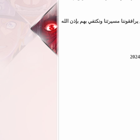
رافقوننا مسيرتنا ونكتفي بهم بإذن الله