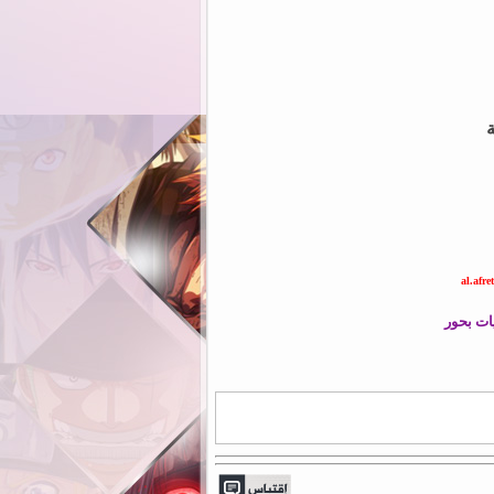
ة
al.afret
ات بحور