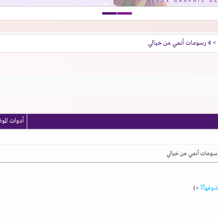
> 4 رسومات أنمي من خيالي
أدوات المو
شوفهآآآ
=)