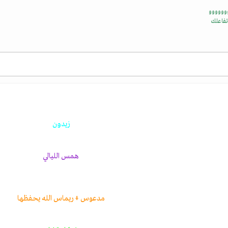
وووووو
تفاعلك
أكاي شويتشي
زيدون
همس الليالي
مدعوس + ريماس الله يحفظها