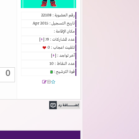
رقم العضوية : 22108
تاريخ التسجيل : Apr 2015
مكان الإقامة :
عدد المشاركات : 79 [
+
]
تلقيت اعجاب : 0
آخر تواجد : [
+
]
عدد النقاط : 10
0
قوة الترشيح :