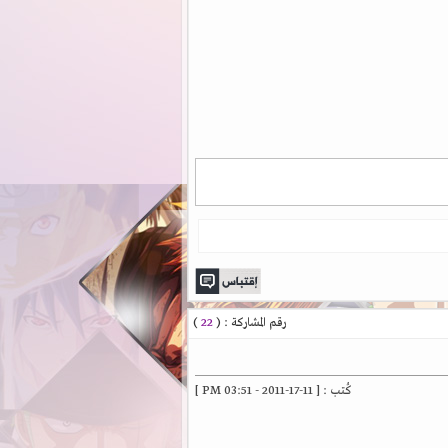
رقم المشاركة : (
22
)
كُتب : [ 11-17-2011 - 03:51 PM ]