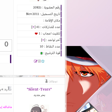
رقم العضوية : 20825
تاريخ التسجيل : Nov 2011
مكان الإقامة :
عدد المشاركات : 41 [
+
]
تلقيت اعجاب : 1
آخر تواجد : [
+
]
0
عدد النقاط : 10
قوة الترشيح :
*Silent~Tears*
رد: 4 رسومات أنمي من خيالي
بحر جديد
ماشالله إبد