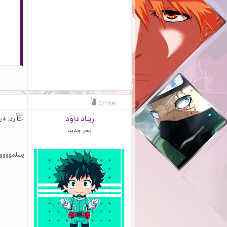
ريناد داود
رد: 4 رسومات أنمي من خيالي
بحر جديد
يسلموووو