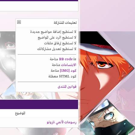
تعليمات المشاركة
لا تستطيع
إضافة مواضيع جديدة
لا تستطيع
الرد على المواضيع
لا تستطيع
إرفاق ملفات
لا تستطيع
تعديل مشاركاتك
is
BB code
متاحة
الابتسامات
متاحة
كود [IMG]
متاحة
كود HTML
معطلة
قوانين المنتدى
الموضوع
رسومات لأنمي ناروتو