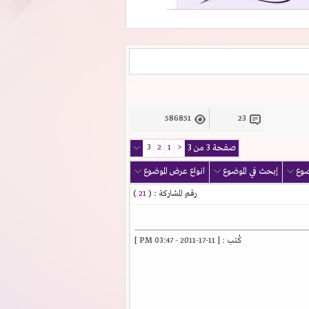
586851
23
صفحة 3 من 3
<
1
2
3
ضوع
إبحث في الموضوع
انواع عرض الموضوع
رقم المشاركة : (
21
)
كُتب : [ 11-17-2011 - 03:47 PM ]