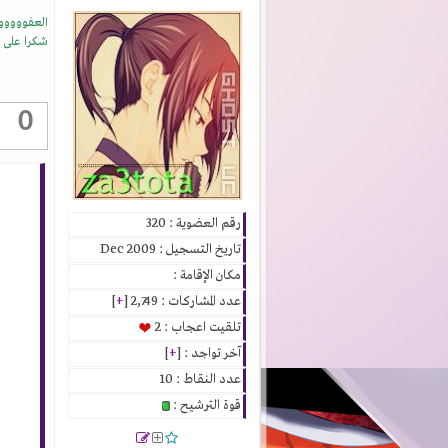
العفووووو
شكرا على 
0
رقم العضوية : 320
تاريخ التسجيل : Dec 2009
مكان الإقامة :
عدد المشاركات : 2,749 [
+
]
تلقيت اعجاب : 2
آخر تواجد : [
+
]
عدد النقاط : 10
قوة الترشيح :