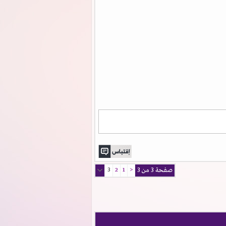
صفحة 3 من 3
<
1
2
3