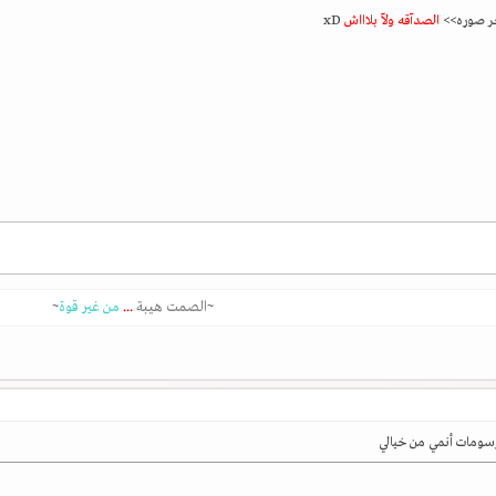
ر صوره>>
الصدآقه ولآ بلاااش
xD
~
الصمت هيبة
...
من غير قوة
~