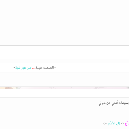
~
الصمت هيبة
...
من غير قوة
~
آع
>>
إلى الأمآم
=)