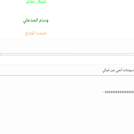
شيكا_ تشان
وسام الجدعاني
صمت الوداع
وووووووووووووووو
.
..