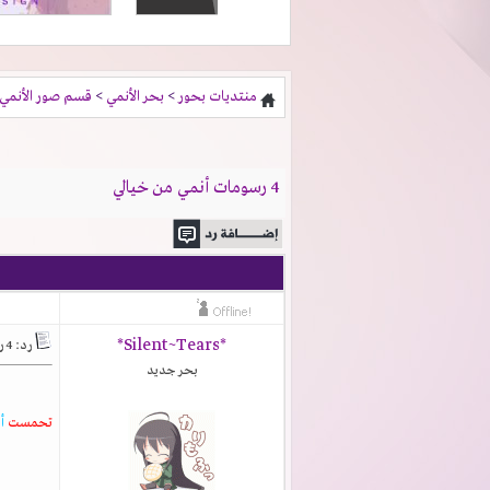
منتديات بحور
>
بحر الأنمي
>
قسم صور الأنمي
4 رسومات أنمي من خيالي
*Silent~Tears*
رد: 4 رسومات أنمي من خيالي
بحر جديد
تحمست
أ