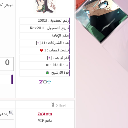
عجبتني آخ
رقم العضوية : 20825
تاريخ التسجيل : Nov 2011
مكان الإقامة :
عدد المشاركات : 41 [
+
]
تلقيت اعجاب : 1
آخر تواجد : [
+
]
0
عدد النقاط : 10
قوة الترشيح :
Za3tota
رد: 4 رسومات أنمي من خيالي
داعم VIP