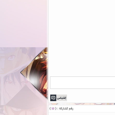
رقم المشاركة : (
12
)