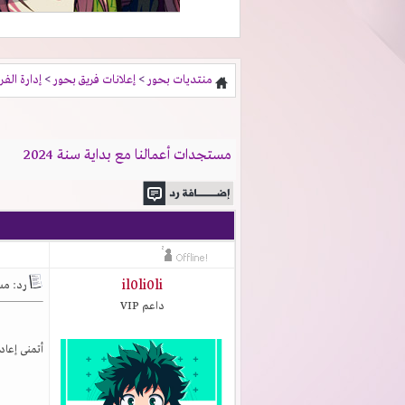
منتديات بحور
>
إعلانات فريق بحور
>
إدارة الفر
مستجدات أعمالنا مع بداية سنة 2024
il0li0li
رد: مست
داعم VIP
أتمنى إعادة النظر في ترجم