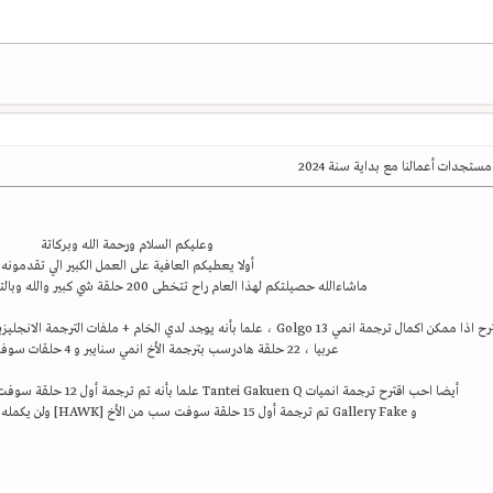
مستجدات أعمالنا مع بداية سنة 2024
وعليكم السلام ورحمة الله وبركاتة
أولا يعطيكم العافية على العمل الكبير الي تقدمونه
ماشاءالله حصيلتكم لهذا العام راح تتخطى 200 حلقة شي كبير والله وبالتوفيق بالاعمال القادمة
عربيا ، 22 حلقة هادرسب بترجمة الأخ انمي سنايبر و 4 حلقات سوفت سب بترجمتي
أيضا احب اقترح ترجمة انميات Tantei Gakuen Q علما بأنه تم ترجمة أول 12 حلقة سوفت سب من الأخ
و Gallery Fake تم ترجمة أول 15 حلقة سوفت سب من الأخ
[HAWK] ولن يكمله
و