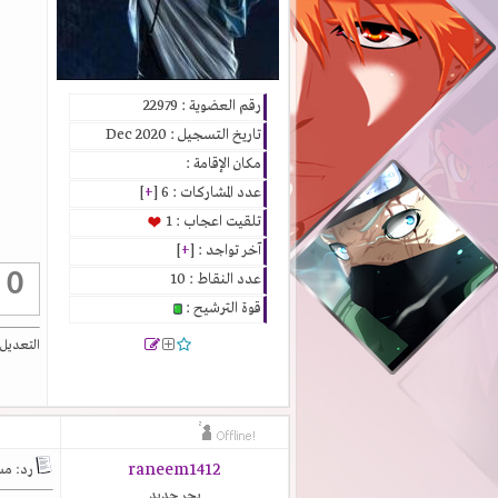
رقم العضوية : 22979
تاريخ التسجيل : Dec 2020
مكان الإقامة :
عدد المشاركات : 6 [
+
]
تلقيت اعجاب : 1
آخر تواجد : [
+
]
0
عدد النقاط : 10
قوة الترشيح :
التعديل الأخير ت
raneem1412
رد: مست
بحر جديد