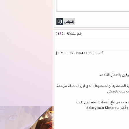
رقم المشاركة : (
13
)
كُتب : [ 09-13-2024 - 06:07 PM ]
ودي اقترح اذا ممكن اكمال ترجمة انمي Golgo 13 ، علما بأنه يوجد لدي الخام + ملفات الترجمة الانجليزية الخاصة به ان احتجتوها + لدي اول 26 حلقة مترجمة
[mohbaboo] ولن يكمله
 أخيرا Salaryman Kintarou