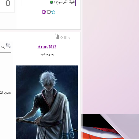
0
قوة الترشيح :
AnasN13
رد: 
بحر جديد