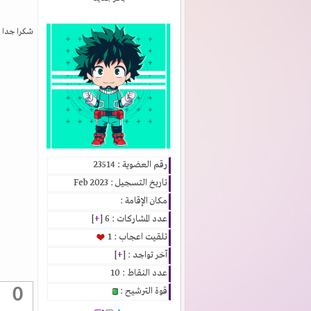
شكرا جدا
رقم العضوية : 23514
تاريخ التسجيل : Feb 2023
مكان الإقامة :
عدد المشاركات : 6 [
+
]
تلقيت اعجاب : 1
آخر تواجد : [
+
]
عدد النقاط : 10
0
قوة الترشيح :