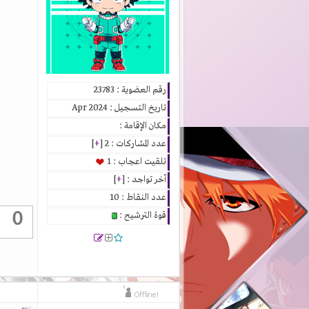
رقم العضوية : 23783
تاريخ التسجيل : Apr 2024
مكان الإقامة :
عدد المشاركات : 2 [
+
]
تلقيت اعجاب : 1
آخر تواجد : [
+
]
عدد النقاط : 10
0
قوة الترشيح :