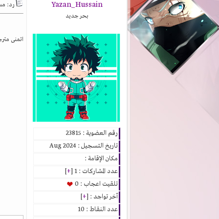
Yazan_Hussain
رد: مست
بحر جديد
اتمنى مترجمة انمي kanon الانمي لم تلقى اي ترج
رقم العضوية : 23815
تاريخ التسجيل : Aug 2024
مكان الإقامة :
عدد المشاركات : 1 [
+
]
تلقيت اعجاب : 0
آخر تواجد : [
+
]
عدد النقاط : 10