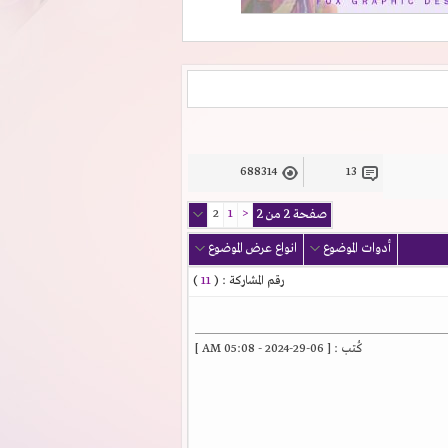
688314
13
صفحة 2 من 2
<
1
2
أدوات الموضوع
انواع عرض الموضوع
رقم المشاركة : (
11
)
كُتب : [ 06-29-2024 - 05:08 AM ]