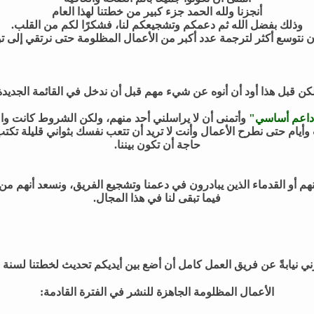
أنجزنا ولله الحمد جزء كبير من خطتنا لهذا العام
09:23 AM
04-24-2024,
وذلك بفضل الله ثم دعمكم وتشجيعكم لنا، فشكرًا لكم من القلب.
.
04-24-2024,
05:26 AM
 نتوسع أكثر لترجمة عدد أكبر من الأعمال المظلومة حتى نرتقي إلى تو
.
07-16-2024,
03:33 AM
ي...
04-18-2026,
10:24 PM
03:47 AM
كن قبل هذا أود أن أنوه عن شيء مهم قبل أن ندخل في القائمة الجديدة
اعم أساسي"
وأتمنى أن لا يراسلني أحد منهم، ولكن الشروط كانت واضح
 وأيام حتى نطرح الأعمال وأنت لا تريد أن تتعب نفسك بثواني قليلة تكتب 
حاجة أن تكون بيننا.
هم أو القدماء الذين يبادرون في دعمنا وتشجيع الفريق، ونسعد أنهم من ي
فيما تبقى لنا في هذا المجال.
ي نيابةً عن فريق العمل كامل أن أضع بين أيديكم تحديث لخطتنا لسنة 2024
الأعمال المظلومة الجاهزة للنشر في الفترة القادمة: