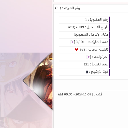
رقم المشاركة : (
1
)
رقم العضوية : 1
تاريخ التسجيل : Aug 2009
مكان الإقامة : السعودية
عدد المشاركات : 3,301 [
+
]
تلقيت اعجاب : 968
آخر تواجد : [
+
]
عدد النقاط : 121
قوة الترشيح :
كُتب : [ 04-15-2024 - 09:55 AM ]