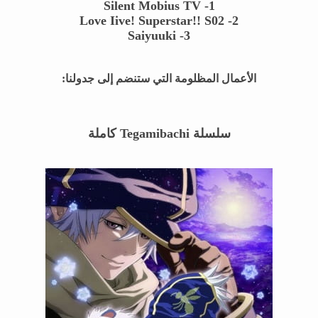
Silent Mobius TV
1-
2- Love Iive! Superstar!! S02
Saiyuuki
3-
الأعمال المظلومة التي ستنضم إلى جدولنا:
سلسلة
Tegamibachi
كاملة