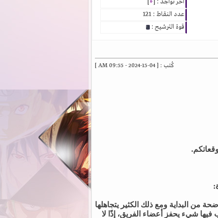
آخر تواجد : [
+
]
عدد النقاط : 121
قوة الترشيح :
كُتب : [ 04-15-2024 - 09:55 AM ]
قعاتكم.
:
ة من البداية ومع ذلك الكثير يتجاهلها
فيها شيء يحفز أعضاء الفريق، إذًا لا