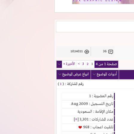
1024021
36
صفحة 1 من 4
1
2
3
>
الأخيرة
»
أدوات الموضوع
انواع عرض الموضوع
رقم المشاركة : (
1
)
رقم العضوية : 1
تاريخ التسجيل : Aug 2009
مكان الإقامة : السعودية
عدد المشاركات : 3,301 [
+
]
تلقيت اعجاب : 968