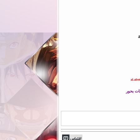
ة
al.afret
ات بحور