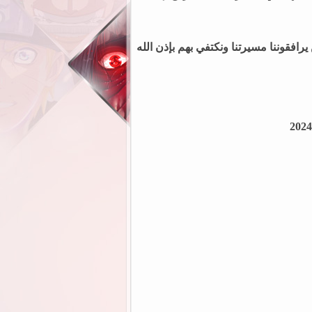
رافقوننا مسيرتنا ونكتفي بهم بإذن الله