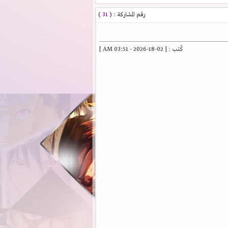
رقم المشاركة : (
31
)
كُتب : [ 02-18-2026 - 03:51 AM ]