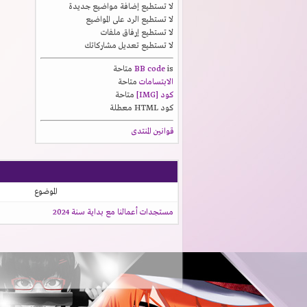
لا تستطيع
إضافة مواضيع جديدة
لا تستطيع
الرد على المواضيع
لا تستطيع
إرفاق ملفات
لا تستطيع
تعديل مشاركاتك
is
BB code
متاحة
الابتسامات
متاحة
كود [IMG]
متاحة
كود HTML
معطلة
قوانين المنتدى
الموضوع
مستجدات أعمالنا مع بداية سنة 2024