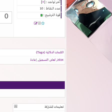
آخر تواجد : [
+
]
عدد النقاط : 10
0
قوة الترشيح :
الكلمات الدلالية (Tags)
2024
,
لعام
,
التسجيل
,
إعادة
تعليمات المشاركة