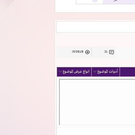
709828
31
أدوات الموضوع
انواع عرض الموضوع