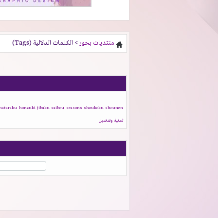
منتديات بحور
> الكلمات الدلالية (Tags)
hataraku
honzuki
jibaku
saibou
seasons
shoukoku
shounen
ثمانية
وتفاصيل