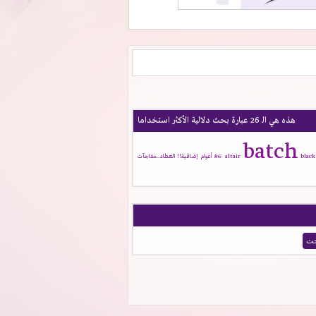
هذه هي الـ 26 عبارة بحث دلالية الأكثر استخداما
batch
black
altair
86꞉
أعوام
إضافية!!
العطاء...مفاجآت