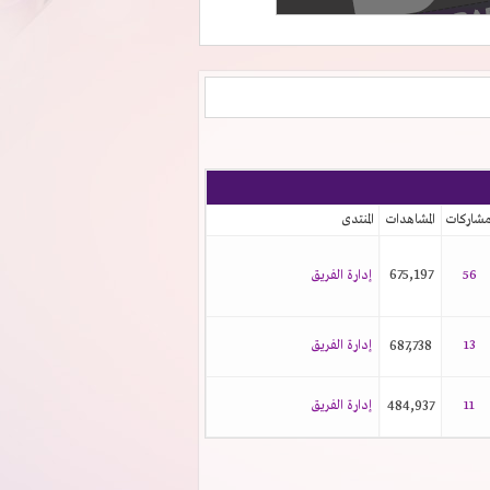
شاركات
المشاهدات
المنتدى
675,197
56
إدارة الفريق
13
687,738
إدارة الفريق
11
484,937
إدارة الفريق