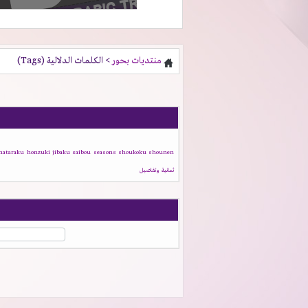
منتديات بحور
> الكلمات الدلالية (Tags)
hataraku
honzuki
jibaku
saibou
seasons
shoukoku
shounen
ثمانية
وتفاصيل