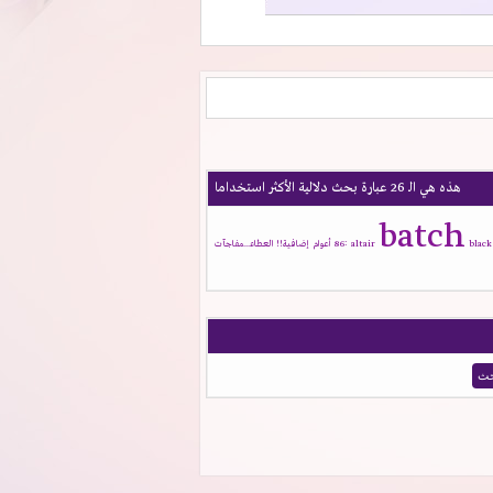
هذه هي الـ 26 عبارة بحث دلالية الأكثر استخداما
batch
black
altair
86꞉
أعوام
إضافية!!
العطاء...مفاجآت